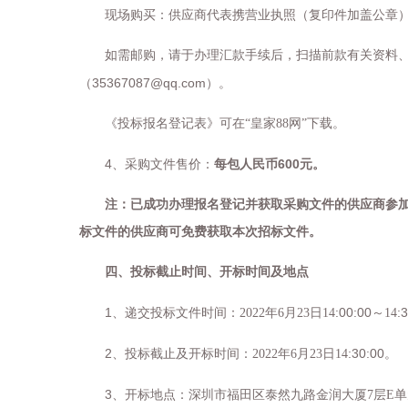
现场购买：供应商代表携营业执照（复印件加盖公章
如需邮购，请于办理汇款手续后，扫描前款有关资料
35367087@qq.com
（
）。
《投标报名登记表》可在
“皇家88网”下载。
4
600
、采购文件售价：
每包
人民币
元。
注：已成功办理报名登记并获取采购文件的供应商参
标文件的供应商可免费获取本次招标文件。
四、投标截止时间、开标时间及地点
1
:00:00
:
、递交投标文件时间：
2022
年
6
月
23
日
14
～
14
2
:30:00
、投标截止及开标时间：
2022
年
6
月
23
日
14
。
3
、开标地点：深圳市福田区泰然九路金润大厦
7
层
E
单