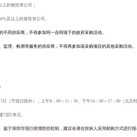
以上的被投资公司；
50%
及以上的被投资公司。
的不同供应商，不得参加同一合同项下的政府采购活动。
、监理、检测等服务的供应商，不得再参加该采购项目的其他采购活动。
价
9
17
日（节假日除外），上午
：
00
～
11
：
30
，下午
14
：
00
～
17
：
00
（北京
厦
7
层
E
单元。
。
鉴于深圳市现行疫情防控机制，建议各潜在投标人采用邮购方式进行报